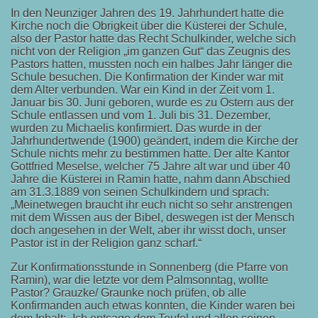
In den Neunziger Jahren des 19. Jahrhundert hatte die
Kirche noch die Obrigkeit über die Küsterei der Schule,
also der Pastor hatte das Recht Schulkinder, welche sich
nicht von der Religion „im ganzen Gut“ das Zeugnis des
Pastors hatten, mussten noch ein halbes Jahr länger die
Schule besuchen. Die Konfirmation der Kinder war mit
dem Alter verbunden. War ein Kind in der Zeit vom 1.
Januar bis 30. Juni geboren, wurde es zu Ostern aus der
Schule entlassen und vom 1. Juli bis 31. Dezember,
wurden zu Michaelis konfirmiert. Das wurde in der
Jahrhundertwende (1900) geändert, indem die Kirche der
Schule nichts mehr zu bestimmen hatte. Der alte Kantor
Gottfried Meselse, welcher 75 Jahre alt war und über 40
Jahre die Küsterei in Ramin hatte, nahm dann Abschied
am 31.3.1889 von seinen Schulkindern und sprach:
„Meinetwegen braucht ihr euch nicht so sehr anstrengen
mit dem Wissen aus der Bibel, deswegen ist der Mensch
doch angesehen in der Welt, aber ihr wisst doch, unser
Pastor ist in der Religion ganz scharf.“
Zur Konfirmationsstunde in Sonnenberg (die Pfarre von
Ramin), war die letzte vor dem Palmsonntag, wollte
Pastor? Grauzke/ Graunke noch prüfen, ob alle
Konfirmanden auch etwas konnten, die Kinder waren bei