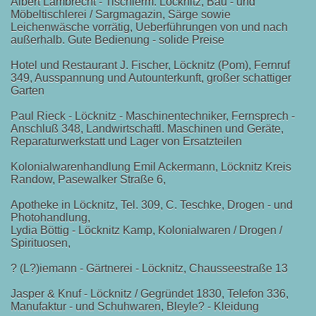
Albert Lambrecht - Tischlerm. Löcknitz, Bau - und
Möbeltischlerei / Sargmagazin, Särge sowie
Leichenwäsche vorrätig, Ueberführungen von und nach
außerhalb. Gute Bedienung - solide Preise
Hotel und Restaurant J. Fischer, Löcknitz (Pom), Fernruf
349, Ausspannung und Autounterkunft, großer schattiger
Garten
Paul Rieck - Löcknitz - Maschinentechniker, Fernsprech -
Anschluß 348, Landwirtschaftl. Maschinen und Geräte,
agebuch
Reparaturwerkstatt und Lager von Ersatzteilen
Kolonialwarenhandlung Emil Ackermann, Löcknitz Kreis
Randow, Pasewalker Straße 6,
Apotheke in Löcknitz, Tel. 309, C. Teschke, Drogen - und
Photohandlung,
 Lossow
Lydia Böttig - Löcknitz Kamp, Kolonialwaren / Drogen /
Spirituosen,
? (L?)iemann - Gärtnerei - Löcknitz, Chausseestraße 13
Jasper & Knuf - Löcknitz / Gegründet 1830, Telefon 336,
Manufaktur - und Schuhwaren, Bleyle? - Kleidung