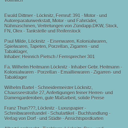
Vollmilch
Ewald Dittmer - Löcknitz, Fernruf: 391 - Motor - und
Autoreparaturwerkstatt, Motor - und Fahrräder,
Nähmaschinen, Vertretungen von Zündapp.DKW, Stock,
FN, Olex - Tankstelle und Reifenstock
Paul Milde, Löcknitz - Eisenwaren, Kolonialwaren,
Spielwaren, Tapeten, Porzellan, Zigarren - und
Tabaklager,
Inhaber: Heinrich Pietsch / Fernsprecher 301
Fa. Wilhelm Heitmann Löcknitz - Inhaber Gebr. Heitmann -
Kolonialwaren - Porzellan - Emailliewaren - Zigarren- und
Tabaklager
Wilhelm Bartel - Schneidermeister Löcknitz,
Chausseestraße 27, Anfertigungen feiner Herren- und
ndel der Zeit
Damengarderoben, gute Maßarbeit, solide Preise
Franz Thun???, Löcknitz - Luxuspapier -
Schreibwarenhandel - Schulartikel - Buchhandlung -
Verlag von Dorf - und Städte - Ansichtspostkarten