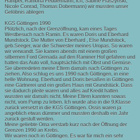
Hampel, Ramona Feddermann, ich, Sabine Flaszynski,
Nicole Conrad, Thomas Dobermann) wir mussten unser
Gelöbnis ablegen
KGS Göttingen 1990
Plötzlich, nach der Grenzöffnung, kam eines Tages
Westbesuch nach Ramin. Es waren Doris und Eberhard
Mundstock. Die Mutter von Eberhard , Else Mundstock,
geb.Seeger, war die Schwester meines Uropas. So waren
wir verwandt. Sie kamen abends mit einem großen
silbernen Ford Grenada auf den Raminer Hof gefahren und
hatten das Auto voll, hauptsächlich mit Obst und Gemüse.
Sie überredeten meine Eltern damals nach Göttingen zu
ziehen. Also schlug es uns 1990 nach Göttingen, in eine
helle Wohnung. Eberhard und Doris besaßen in Göttingen
eine Gärtnerei und ein großes Haus mit Grundstück. Dass
sie dadurch pleite waren und alles auf Kredit hatten
wussten wir damals nicht. Meine Eltern kannten sowas
nicht, vom Pump zu leben. Ich wurde also in die 9.Klasse
zurück versetzt in die KGS Göttingen. Ossis waren ja
angeblich etwas dümmer und mussten deshalb ein Jahr
zurück gestuft werden.
Meine geliebte Oma verstarb kurz nach der Öffnung der
Grenzen 1990 an Krebs.
Wir waren noch in Göttingen. Es war für mich ein sehr