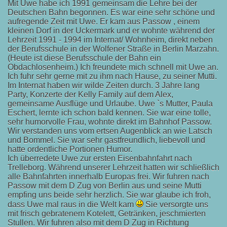
Mit Uwe habe ich 1991 gemeinsam die Lehre bei der
Deutschen Bahn begonnen. Es war eine sehr schöne und
aufregende Zeit mit Uwe. Er kam aus Passow , einem
kleinen Dorf in der Uckermark und er wohnte während der
Lehrzeit 1991 - 1994 im Internat/ Wohnheim, direkt neben
der Berufsschule in der Wolfener Straße in Berlin Marzahn.
(Heute ist diese Berufsschule der Bahn ein
Obdachlosenheim.) Ich freundete mich schnell mit Uwe an.
Ich fuhr sehr gerne mit zu ihm nach Hause, zu seiner Mutti.
Im Internat haben wir wilde Zeiten durch. 3 Jahre lang
Party, Konzerte der Kelly Family auf dem Alex,
gemeinsame Ausflüge und Urlaube. Uwe `s Mutter, Paula
Eschert, lernte ich schon bald kennen. Sie war eine tolle,
sehr humorvolle Frau, wohnte direkt im Bahnhof Passow.
Wir verstanden uns vom ertsen Augenblick an wie Latsch
und Bommel. Sie war sehr gastfreundlich, liebevoll und
hatte ordentliche Portionen Humor.
Ich überredete Uwe zur ersten Eisenbahnfahrt nach
Trelleborg. Während unserer Lehrzeit hatten wir schließlich
alle Bahnfahrten innerhalb Europas frei. Wir fuhren nach
Passow mit dem D Zug von Berlin aus und seine Mutti
empfing uns beide sehr herzlich. Sie war glaube ich froh,
dass Uwe mal raus in die Welt kam
Sie versorgte uns
mit frisch gebratenem Kotelett, Getränken, jeschmierten
Stullen. Wir fuhren also mit dem D Zug in Richtung