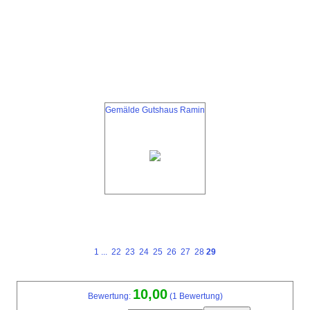
Gemälde Gutshaus Ramin
1
...
22
23
24
25
26
27
28
29
10,00
Bewertung:
(1 Bewertung)